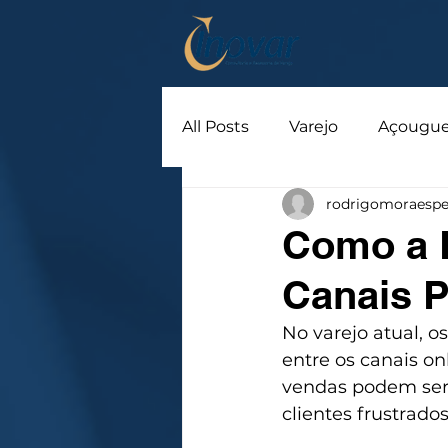
All Posts
Varejo
Açougu
rodrigomoraespe
Como a F
Canais P
No varejo atual, o
entre os canais on
vendas podem ser 
clientes frustrados