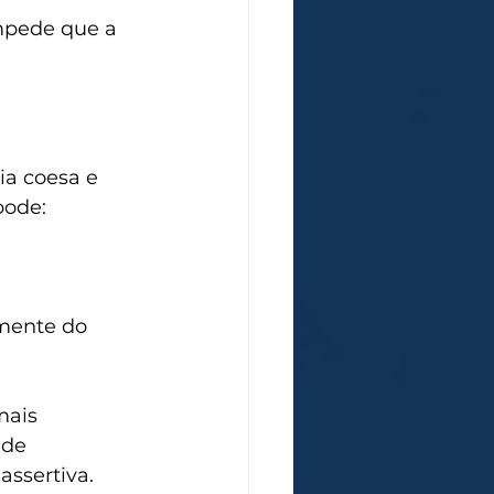
mpede que a 
ia coesa e 
pode:
mente do 
mais 
 de 
ssertiva.