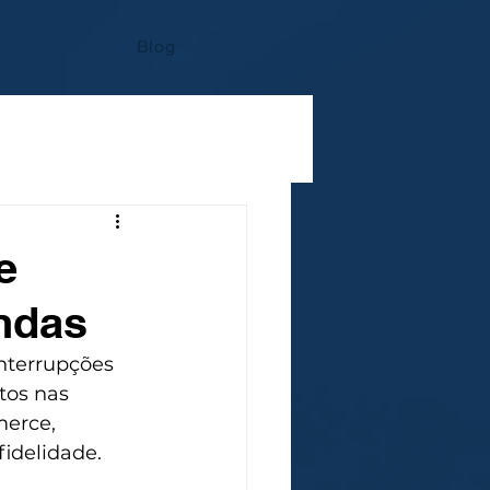
Blog
e
ndas
nterrupções 
tos nas 
erce, 
fidelidade. 