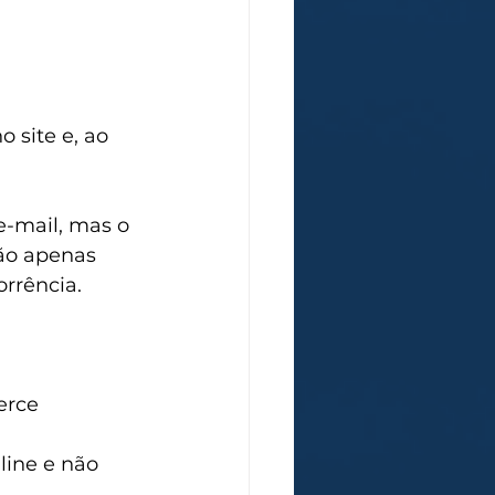
 site e, ao 
-mail, mas o 
não apenas 
rrência.
erce 
ine e não 