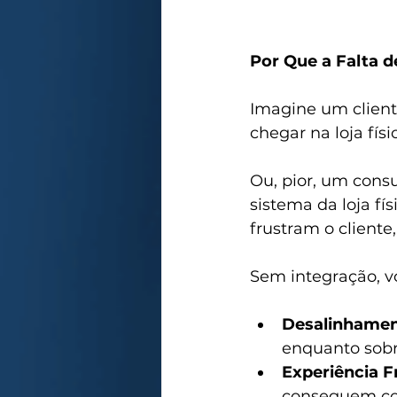
Por Que a Falta 
Imagine um cliente
chegar na loja fís
Ou, pior, um cons
sistema da loja fí
frustram o client
Sem integração, v
Desalinhamen
enquanto sobra
Experiência 
conseguem conc