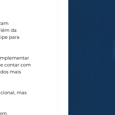
izam 
além da 
ipe para 
 Implementar 
 e contar com 
ados mais 
cional, mas 
sem 