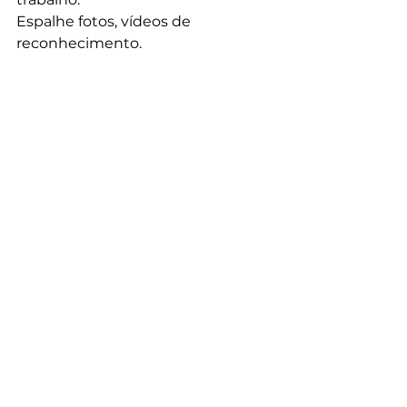
Espalhe fotos, vídeos de 
reconhecimento. 
Peça que os filhos dos 
colaboradores façam cartões de 
natal a mão, e divulgue isso nos 
vídeos e redes sociais. Com 
mensagens de fé, família e boas 
novas. 
Não esqueça a sua play list! 
Envolva todos nesse clima 
maravilhoso de natal com musicas 
temáticas tocando por todo o seu 
Supermercado!!!!