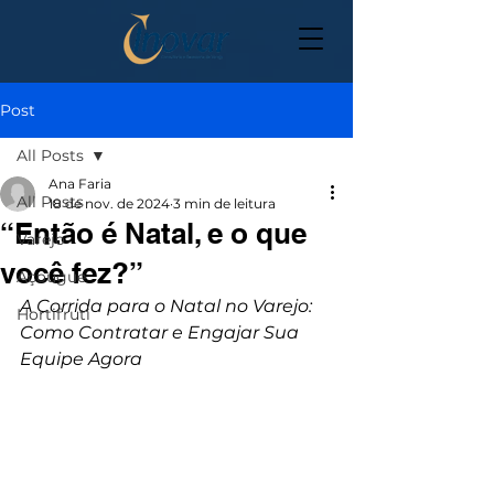
Post
All Posts
Ana Faria
All Posts
18 de nov. de 2024
3 min de leitura
“Então é Natal, e o que
Varejo
você fez?”
Açougue
A Corrida para o Natal no Varejo: 
Hortifruti
Como Contratar e Engajar Sua 
Equipe Agora