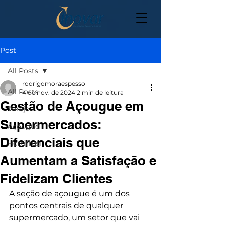
Post
All Posts
rodrigomoraespesso
All Posts
4 de nov. de 2024
2 min de leitura
Gestão de Açougue em
Varejo
Supermercados:
Açougue
Diferenciais que
Hortifruti
Aumentam a Satisfação e
Fidelizam Clientes
A seção de açougue é um dos 
pontos centrais de qualquer 
supermercado, um setor que vai 