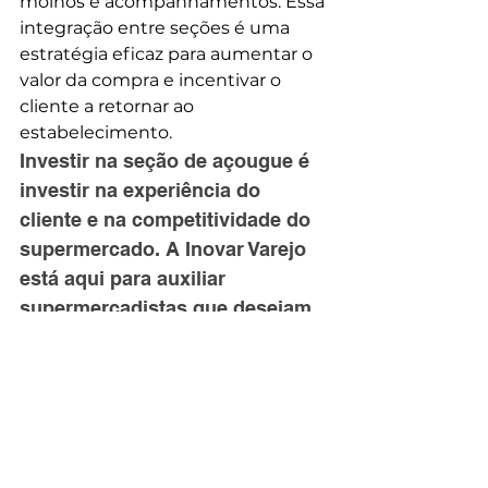
molhos e acompanhamentos. Essa 
integração entre seções é uma 
estratégia eficaz para aumentar o 
valor da compra e incentivar o 
cliente a retornar ao 
estabelecimento.
Investir na seção de açougue é 
investir na experiência do 
cliente e na competitividade do 
supermercado. A Inovar Varejo 
está aqui para auxiliar 
supermercadistas que desejam 
aprimorar a gestão de suas 
seções, ajudando a transformar 
o açougue em um diferencial 
que agrega valor e aumenta a 
fidelização.